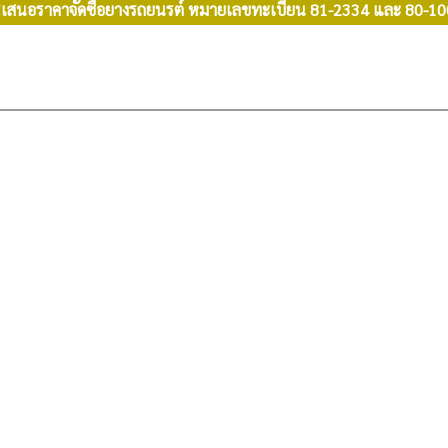
รเสนอราคาจัดซื้อยางรถยนรต์ หมายเลขทะเบียน 81-2334 และ 80-10