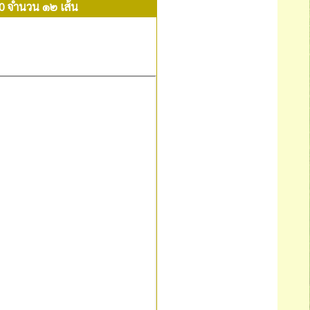
0 จำนวน ๑๒ เส้น